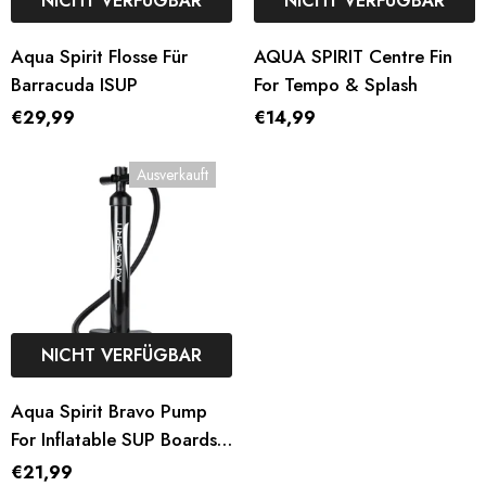
NICHT VERFÜGBAR
NICHT VERFÜGBAR
Aqua Spirit Flosse Für
AQUA SPIRIT Centre Fin
Barracuda ISUP
For Tempo & Splash
€29,99
€14,99
Ausverkauft
NICHT VERFÜGBAR
Aqua Spirit Bravo Pump
For Inflatable SUP Boards,
Kayaks, Boats
€21,99