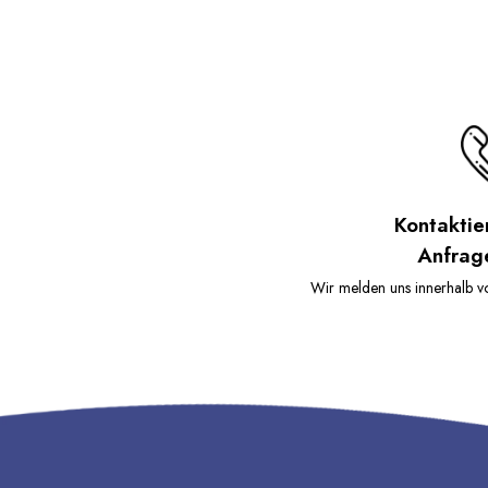
Tragetasche Und
Tragetasch
Sicherheitsleine,
Sicherheitsl
Komplettes Zubehör, 3
Komplettes 
Jahre Garantie
Jahre Garan
Kontaktie
Anfrag
Wir melden uns innerhalb vo