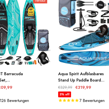
Verkauf
T Barracuda
Aqua Spirit Aufblasbares
Set,
Stand Up Paddle Board
es Stand-Up
SUP Barracuda Kajak-
209,99
€329,99
€319,99
d Set 6 Zoll
320x79x15cm/457x91x15
3% off
aksitz,
- Erwachsene
126
Bewertungen
7
Bewertungen
em Paddel,
Anfänger/Experten