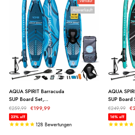
Verkauf
Ausverkauft
AQUA SPIRIT Barracuda
AQUA SPIRI
SUP Board Set,
SUP Board 
Aufblasbares Stand-Up
Aufblasbar
€259,99
€199,99
€249,99
€
Paddle Board Set 6 Zoll
Paddle Boar
23% off
16% off
Dick Mit Kajaksitz,
Dick Mit Kaj
128
Bewertungen
Verstellbarem Paddel,
Verstellbar