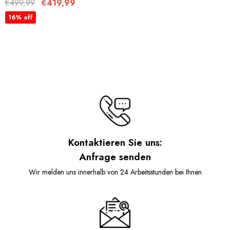
Personen Komplettes
€499,99
€419,99
Kajak-Set Mit Paddel,
16% off
Rucksack,
Doppelhubpumpe Und
Mehr Zubehör, Erwachsene
Anfänger, Experten, 3
Jahre Garantie
Kontaktieren Sie uns:
Anfrage senden
Wir melden uns innerhalb von 24 Arbeitsstunden bei Ihnen