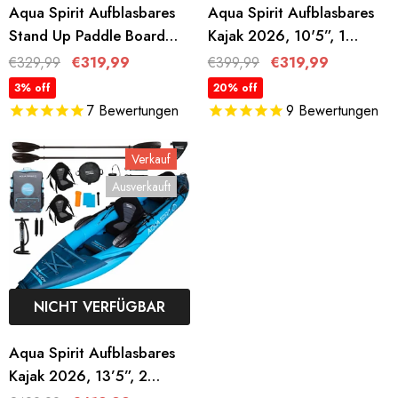
Aqua Spirit Aufblasbares
Aqua Spirit Aufblasbares
Stand Up Paddle Board
Kajak 2026, 10'5”, 1
SUP Barracuda Kajak-
Personen Komplettes
€329,99
€319,99
€399,99
€319,99
320x79x15cm/457x91x15cm
Kajak-Set Mit Paddel,
3% off
20% off
- Erwachsene
Rucksack,
7
Bewertungen
9
Bewertungen
Anfänger/Experten
Doppelhubpumpe Und
Mehr Zubehör, Erwachsene
Verkauf
Anfänger, Experten, 3
Ausverkauft
Jahre Garantie
NICHT VERFÜGBAR
Aqua Spirit Aufblasbares
Kajak 2026, 13’5”, 2